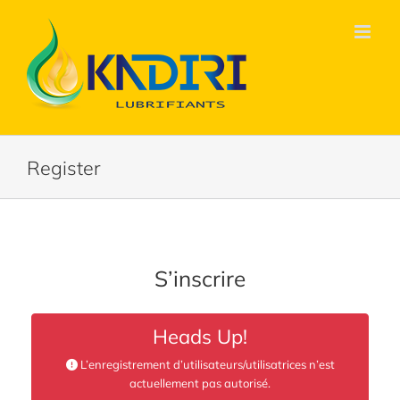
Passer
au
contenu
Register
S’inscrire
Heads Up!
L’enregistrement d’utilisateurs/utilisatrices n’est
actuellement pas autorisé.