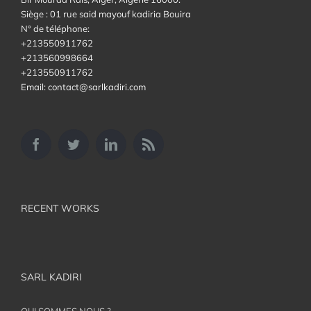
Siège : 01 rue said mayouf kadiria Bouira
N° de téléphone:
+213550911762
+213560998664
+213550911762
Email: contact@sarlkadiri.com
RECENT WORKS
SARL KADIRI
QUI SOMMES NOUS ?