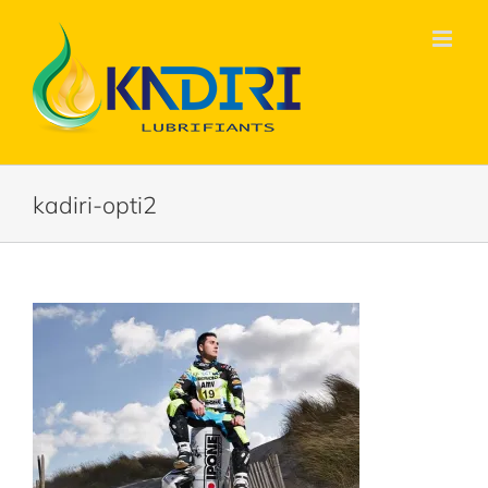
Passer
au
contenu
kadiri-opti2